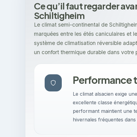
Ce qu’il faut regarder ava
Schiltigheim
Le climat semi-continental de Schiltighe
marquées entre les étés caniculaires et l
système de climatisation réversible adap
un confort thermique durable dans votre p
Performance 
Le climat alsacien exige un
excellente classe énergéti
performant maintient une t
hivernales fréquentes dans