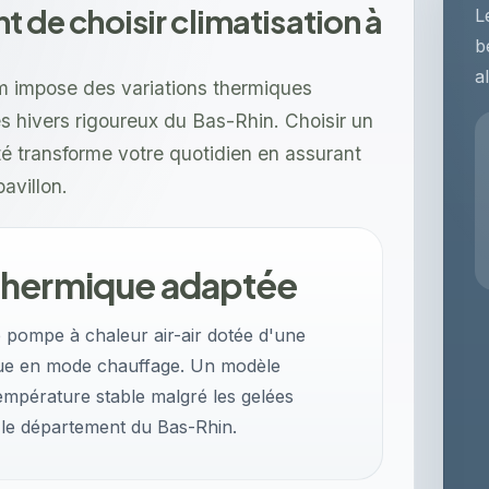
nt de choisir climatisation à
L
b
a
im impose des variations thermiques
es hivers rigoureux du Bas-Rhin. Choisir un
té transforme votre quotidien en assurant
avillon.
thermique adaptée
e pompe à chaleur air-air dotée d'une
que en mode chauffage. Un modèle
empérature stable malgré les gelées
 le département du Bas-Rhin.