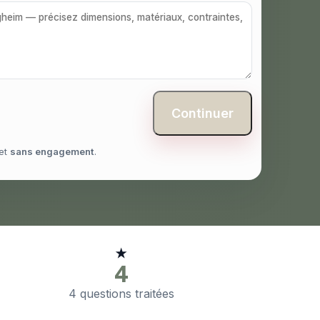
Continuer
et
sans engagement
.
★
4
4 questions traitées