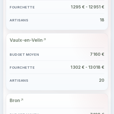
1 295 € - 12 951 €
18
Vaulx-en-Velin
7 160 €
1 302 € - 13 018 €
20
Bron