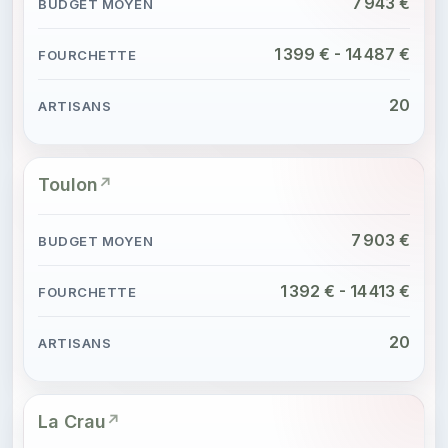
7 943 €
1 399 € - 14 487 €
20
Toulon
7 903 €
1 392 € - 14 413 €
20
La Crau