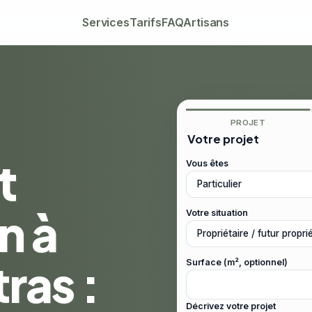
Services
Tarifs
FAQ
Artisans
PROJET
Votre projet
t
Vous êtes
n à
Votre situation
ras :
Surface (m², optionnel)
Décrivez votre projet