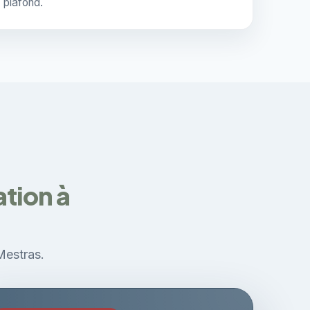
plafond.
ation à
Mestras.