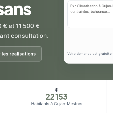
isans
 € et 11 500 €
ant consultation.
r les réalisations
Votre demande est
gratuite
◎
22 153
Habitants à Gujan-Mestras