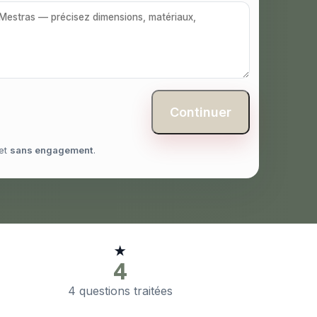
Continuer
et
sans engagement
.
★
4
4 questions traitées