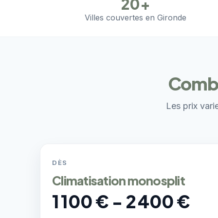
20+
Villes couvertes en Gironde
Combie
Les prix vari
DÈS
Climatisation monosplit
1 100 € - 2 400 €