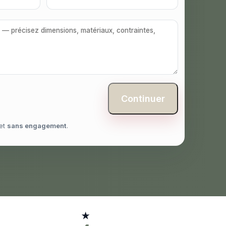
Continuer
et
sans engagement
.
★