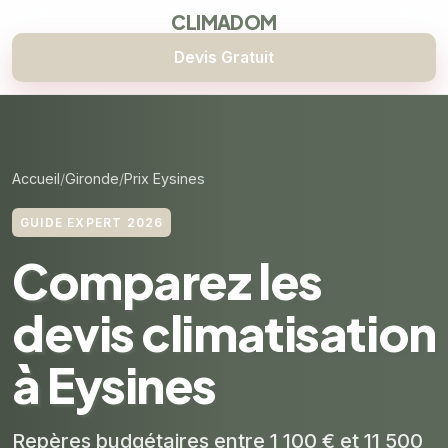
CLIMADOM
Devis Gratuit
Accueil
Gironde
Prix Eysines
GUIDE EXPERT 2026
Comparez les
devis climatisation
à Eysines
Repères budgétaires entre 1 100 € et 11 500