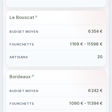
Le Bouscat
6 354 €
1 109 € - 11 598 €
20
Bordeaux
6 242 €
1 090 € - 11 394 €