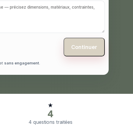
Continuer
et
sans engagement
.
★
4
4 questions traitées