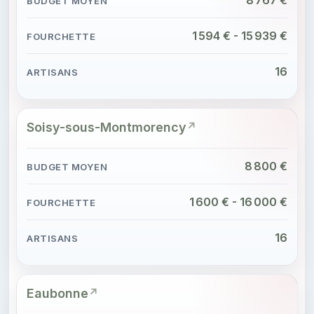
1 594 € - 15 939 €
16
Soisy-sous-Montmorency
8 800 €
1 600 € - 16 000 €
16
Eaubonne