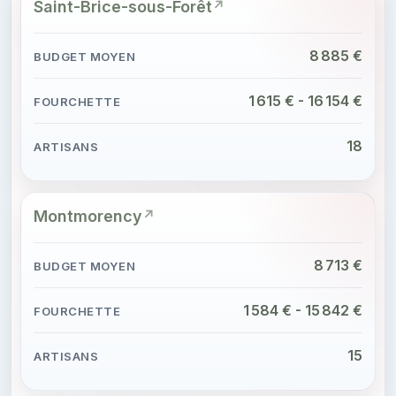
Saint-Brice-sous-Forêt
8 885 €
1 615 € - 16 154 €
18
Montmorency
8 713 €
1 584 € - 15 842 €
15