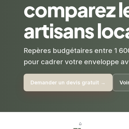
comparez l
artisans lo
Repères budgétaires entre 1 60
pour cadrer votre enveloppe av
Demander un devis gratuit →
Voi
⌂