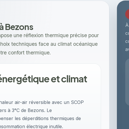
 à Bezons
À
c
mpose une réflexion thermique précise pour
c
s choix techniques face au climat océanique
a
tre confort thermique.
nergétique et climat
aleur air-air réversible avec un SCOP
vers à 3°C de Bezons. Le
nser les déperditions thermiques de
sommation électrique inutile.