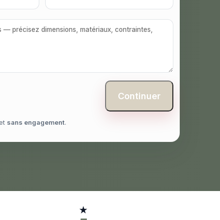
Continuer
et
sans engagement
.
★