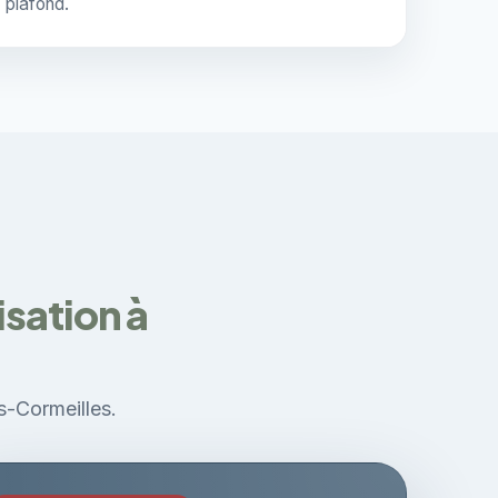
plafond.
sation à
s-Cormeilles.