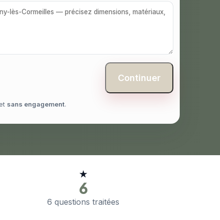
Continuer
et
sans engagement
.
★
6
6 questions traitées