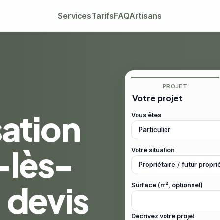
Services
Tarifs
FAQ
Artisans
PROJET
Votre projet
sation
Vous êtes
-lès-
Votre situation
 devis
Surface (m², optionnel)
Décrivez votre projet