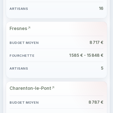
16
Fresnes
8 717 €
1 585 € - 15 848 €
5
Charenton-le-Pont
8 787 €