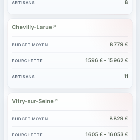
8
Chevilly-Larue
8 779 €
1 596 € - 15 962 €
11
Vitry-sur-Seine
8 829 €
1 605 € - 16 053 €