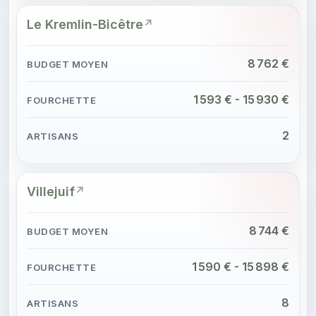
Le Kremlin-Bicêtre
8 762 €
1 593 € - 15 930 €
2
Villejuif
8 744 €
1 590 € - 15 898 €
8