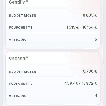
Gentilly
8 885 €
1 615 € - 16 154 €
5
Cachan
8 730 €
1 587 € - 15 872 €
4