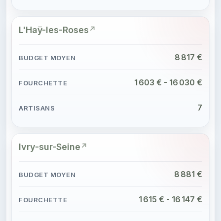
L'Haÿ-les-Roses
8 817 €
1 603 € - 16 030 €
7
Ivry-sur-Seine
8 881 €
1 615 € - 16 147 €