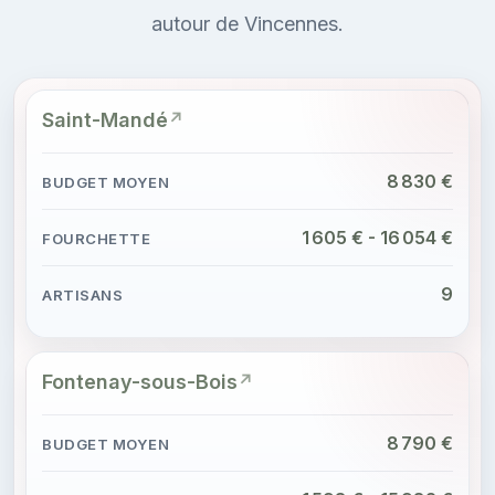
autour de Vincennes.
Saint-Mandé
8 830 €
1 605 € - 16 054 €
9
Fontenay-sous-Bois
8 790 €