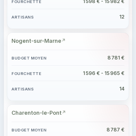
1 598 € - 15 982 €
12
Nogent-sur-Marne
8 781 €
1 596 € - 15 965 €
14
Charenton-le-Pont
8 787 €