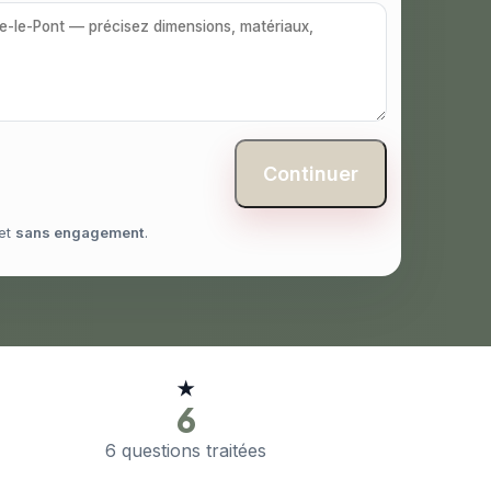
Continuer
et
sans engagement
.
★
6
6 questions traitées