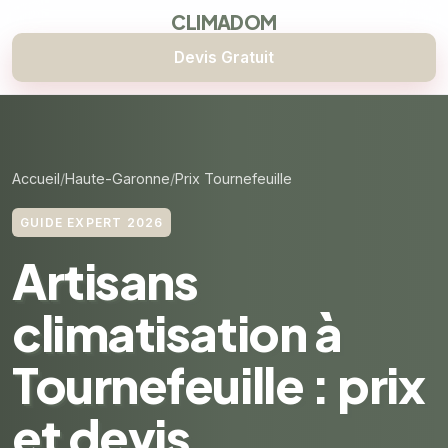
CLIMADOM
Devis Gratuit
Accueil
Haute-Garonne
Prix Tournefeuille
GUIDE EXPERT 2026
Artisans
climatisation à
Tournefeuille : prix
et devis