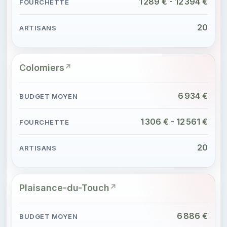
1 289 € - 12 394 €
20
Colomiers
6 934 €
1 306 € - 12 561 €
20
Plaisance-du-Touch
6 886 €