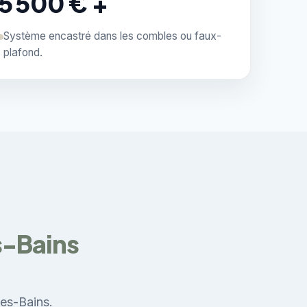
5 500 € +
Système encastré dans les combles ou faux-
plafond.
s-Bains
les-Bains.