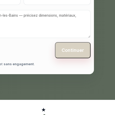
Continuer
et
sans engagement
.
★