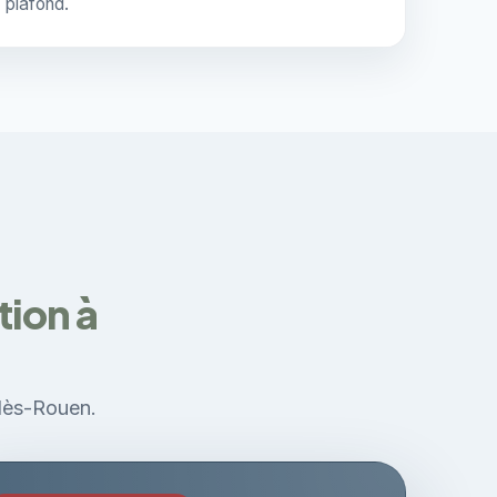
plafond.
tion à
-lès-Rouen.