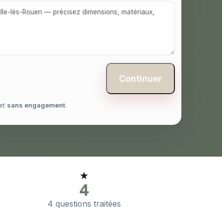
Continuer
et
sans engagement
.
★
4
4 questions traitées