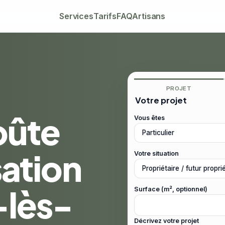
Services
Tarifs
FAQ
Artisans
PROJET
Votre projet
oûte
Vous êtes
sation
Votre situation
-lès-
Surface (m², optionnel)
Décrivez votre projet