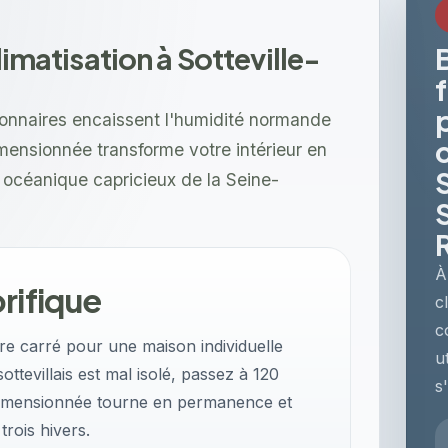
limatisation à Sotteville-
llonnaires encaissent l'humidité normande
imensionnée transforme votre intérieur en
 océanique capricieux de la Seine-
À
rifique
c
c
e carré pour une maison individuelle
u
sottevillais est mal isolé, passez à 120
s
imensionnée tourne en permanence et
trois hivers.