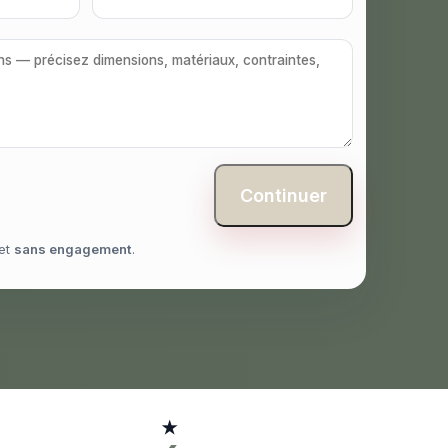
Continuer
et
sans engagement
.
★