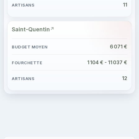
11
Saint-Quentin
6 071 €
1 104 € - 11 037 €
12