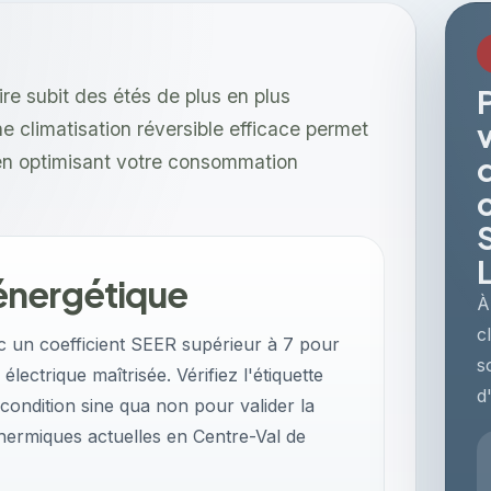
ire subit des étés de plus en plus
ne climatisation réversible efficace permet
t en optimisant votre consommation
énergétique
À
c
c un coefficient SEER supérieur à 7 pour
s
ectrique maîtrisée. Vérifiez l'étiquette
d
ondition sine qua non pour valider la
hermiques actuelles en Centre-Val de