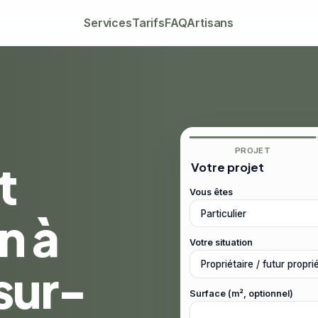
Services
Tarifs
FAQ
Artisans
PROJET
t
Votre projet
Vous êtes
n à
Votre situation
sur-
Surface (m², optionnel)