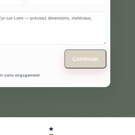
Continuer
et
sans engagement
.
★