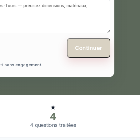
Continuer
et
sans engagement
.
★
4
4 questions traitées