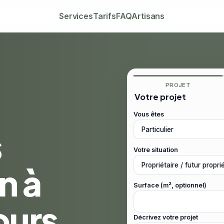
Services
Tarifs
FAQ
Artisans
PROJET
Votre projet
Vous êtes
s
Votre situation
n à
Surface (m², optionnel)
ours
Décrivez votre projet