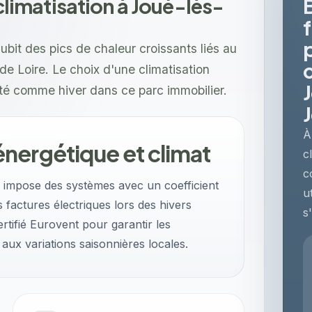
 climatisation à Joué-lès-
ubit des pics de chaleur croissants liés au
e Loire. Le choix d'une climatisation
été comme hiver dans ce parc immobilier.
À
nergétique et climat
c
c
re impose des systèmes avec un coefficient
u
 factures électriques lors des hivers
s
certifié Eurovent pour garantir les
ux variations saisonnières locales.