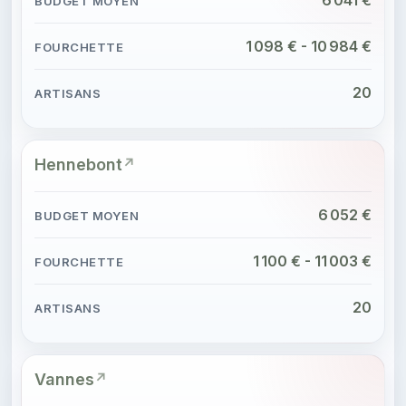
1 098 € - 10 984 €
20
Hennebont
6 052 €
1 100 € - 11 003 €
20
Vannes