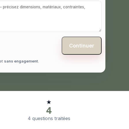
Continuer
et
sans engagement
.
★
4
4 questions traitées