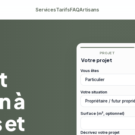
Services
Tarifs
FAQ
Artisans
PROJET
Votre projet
t
Vous êtes
n à
Votre situation
 et
Surface (m², optionnel)
Décrivez votre projet