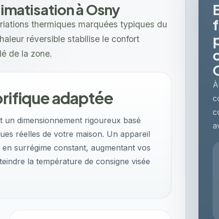
climatisation à Osny
variations thermiques marquées typiques du
aleur réversible stabilise le confort
dé de la zone.
À
orifique adaptée
c
c
nt un dimensionnement rigoureux basé
a
ques réelles de votre maison. Un appareil
 en surrégime constant, augmentant vos
tteindre la température de consigne visée