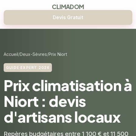
CLIMADOM
Devis Gratuit
Accueil
Deux-Sèvres
Prix Niort
GUIDE EXPERT 2026
Prix climatisation à
Niort : devis
d'artisans locaux
Repères budgétaires entre 1 100 € et 11 500