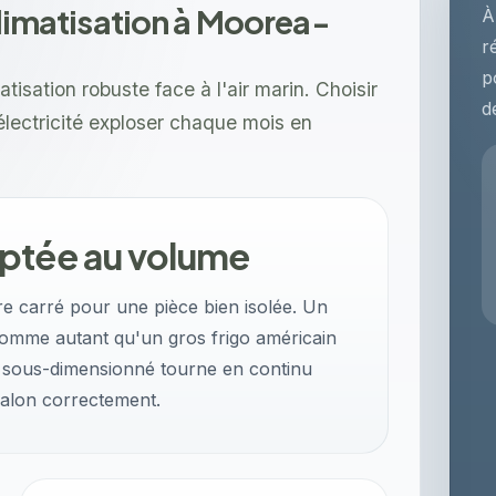
climatisation à Moorea-
À
r
p
sation robuste face à l'air marin. Choisir
d
'électricité exploser chaque mois en
ptée au volume
re carré pour une pièce bien isolée. Un
somme autant qu'un gros frigo américain
le sous-dimensionné tourne en continu
 salon correctement.