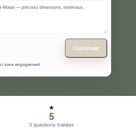
Continuer
et
sans engagement
.
★
5
5 questions traitées