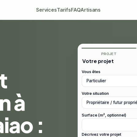
Services
Tarifs
FAQ
Artisans
PROJET
Votre projet
t
Vous êtes
n à
Votre situation
ao :
Surface (m², optionnel)
Décrivez votre projet