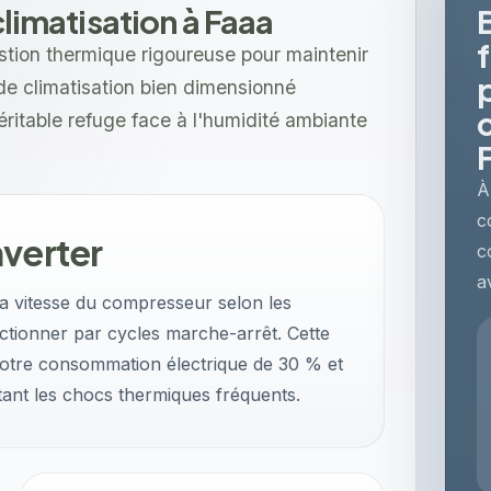
climatisation à Faaa
stion thermique rigoureuse pour maintenir
de climatisation bien dimensionné
éritable refuge face à l'humidité ambiante
À
c
nverter
c
a
la vitesse du compresseur selon les
nctionner par cycles marche-arrêt. Cette
 votre consommation électrique de 30 % et
itant les chocs thermiques fréquents.