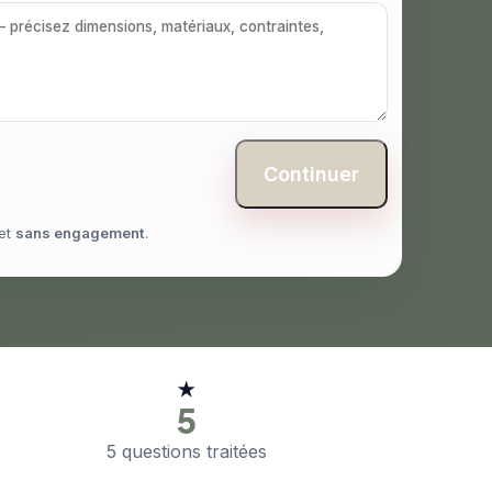
Continuer
et
sans engagement
.
★
5
5 questions traitées