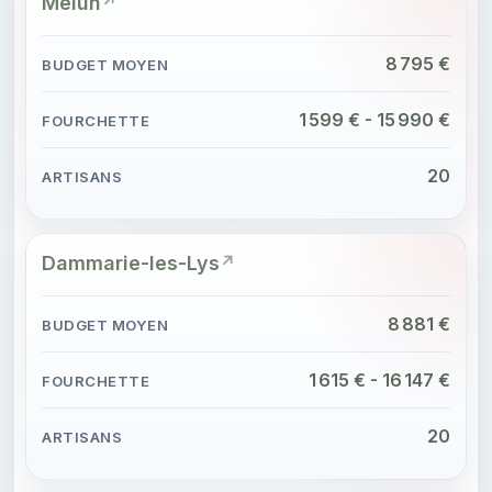
Melun
8 795 €
1 599 € - 15 990 €
20
Dammarie-les-Lys
8 881 €
1 615 € - 16 147 €
20