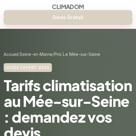
CLIMADOM
Devis Gratuit
Accueil
Seine-et-Marne
Prix Le Mée-sur-Seine
GUIDE EXPERT 2026
Tarifs climatisation
au Mée-sur-Seine
: demandez vos
devis