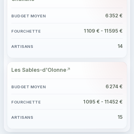
6 352 €
1 109 € - 11 595 €
14
Les Sables-d'Olonne
6 274 €
1 095 € - 11 452 €
15