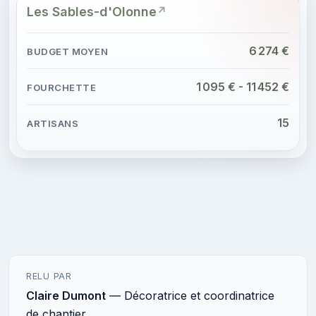
Les Sables-d'Olonne
6 274 €
1 095 € - 11 452 €
15
RELU PAR
Claire Dumont
— Décoratrice et coordinatrice
de chantier