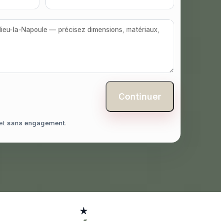
Continuer
et
sans engagement
.
★