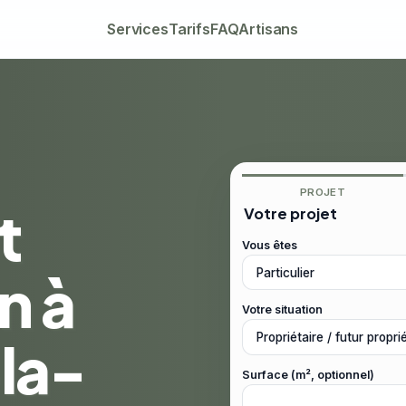
Services
Tarifs
FAQ
Artisans
PROJET
t
Votre projet
Vous êtes
n à
Votre situation
la-
Surface (m², optionnel)