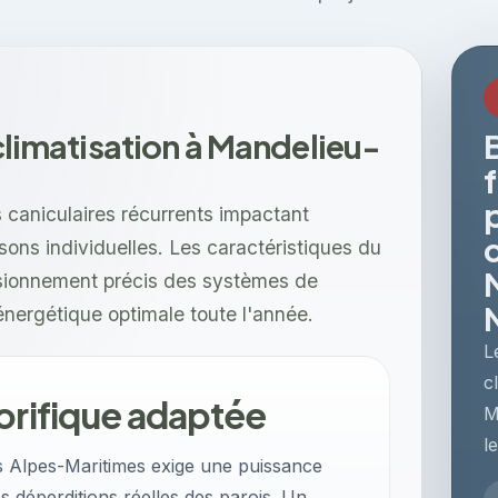
 climatisation à Mandelieu-
caniculaires récurrents impactant
ons individuelles. Les caractéristiques du
sionnement précis des systèmes de
 énergétique optimale toute l'année.
L
c
orifique adaptée
M
l
s Alpes-Maritimes exige une puissance
es déperditions réelles des parois. Un