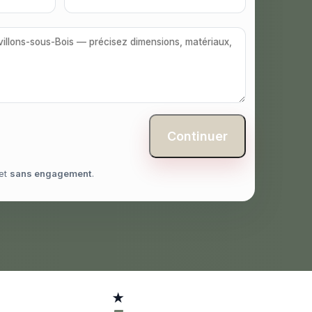
Continuer
et
sans engagement
.
★