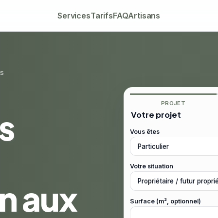
Services
Tarifs
FAQ
Artisans
is
PROJET
s
Votre projet
Vous êtes
Votre situation
on aux
Surface (m², optionnel)