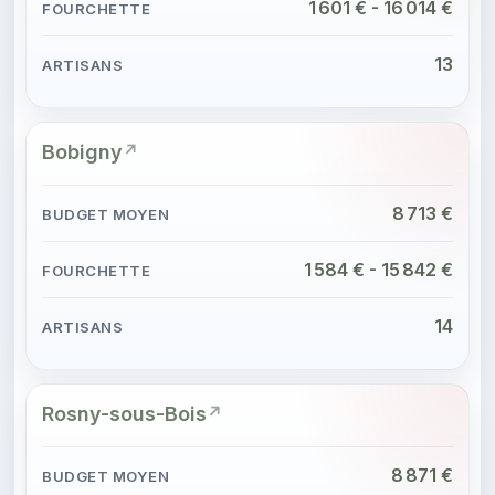
1 601 € - 16 014 €
13
Bobigny
8 713 €
1 584 € - 15 842 €
14
Rosny-sous-Bois
8 871 €