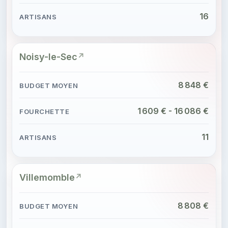
16
Noisy-le-Sec
8 848 €
1 609 € - 16 086 €
11
Villemomble
8 808 €