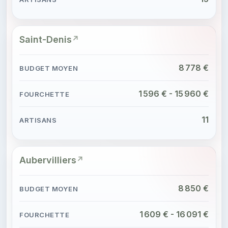
Saint-Denis
8 778 €
1 596 € - 15 960 €
11
Aubervilliers
8 850 €
1 609 € - 16 091 €