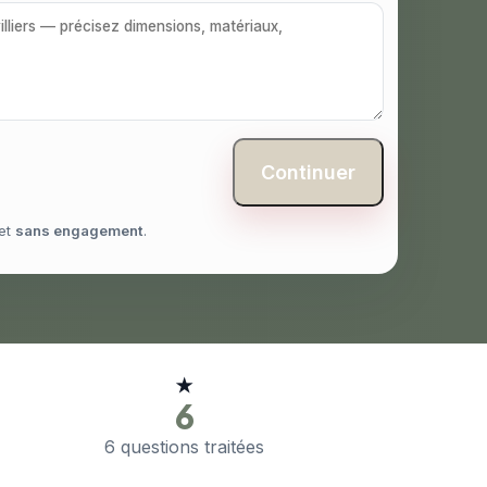
Continuer
et
sans engagement
.
★
6
6 questions traitées