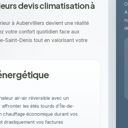
rs devis climatisation à
O
A
n
ieur à Aubervilliers devient une réalité
d
 votre confort quotidien face aux
ne-Saint-Denis tout en valorisant votre
énergétique
leur air-air réversible avec un
affronter les étés lourds d'Île-de-
un chauffage économique durant vos
ant drastiquement vos factures