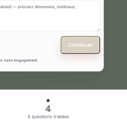
Continuer
et
sans engagement
.
★
4
4 questions traitées