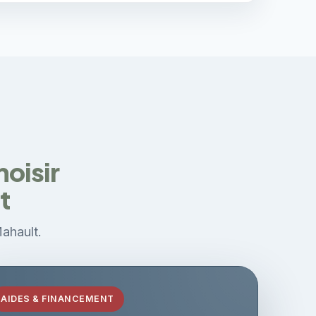
hoisir
t
Mahault.
AIDES & FINANCEMENT