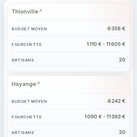
Thionville
6 358 €
1 110 € - 11 605 €
20
Hayange
6 242 €
1 090 € - 11 393 €
20