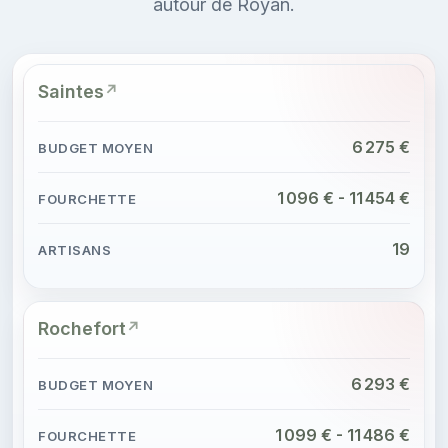
autour de Royan.
Saintes
6 275 €
1 096 € - 11 454 €
19
Rochefort
6 293 €
1 099 € - 11 486 €