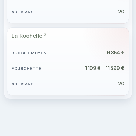
20
La Rochelle
6 354 €
1 109 € - 11 599 €
20