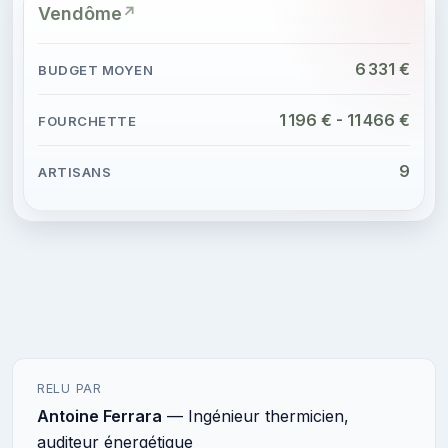
Vendôme
6 331 €
1 196 € - 11 466 €
9
RELU PAR
Antoine Ferrara
— Ingénieur thermicien,
auditeur énergétique