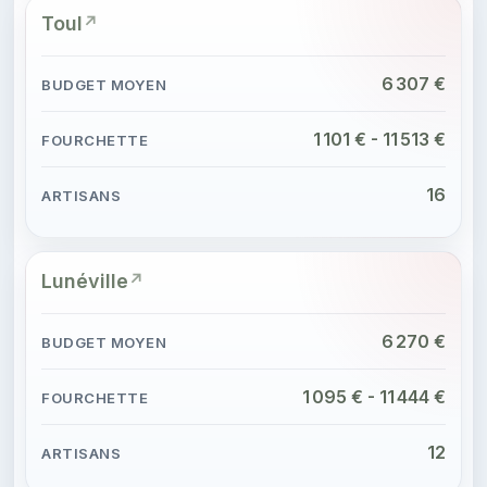
Toul
6 307 €
1 101 € - 11 513 €
16
Lunéville
6 270 €
1 095 € - 11 444 €
12