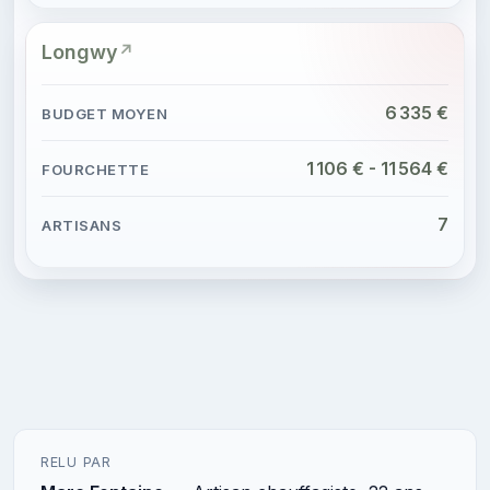
Longwy
6 335 €
1 106 € - 11 564 €
7
RELU PAR