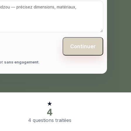
Continuer
et
sans engagement
.
★
4
4 questions traitées