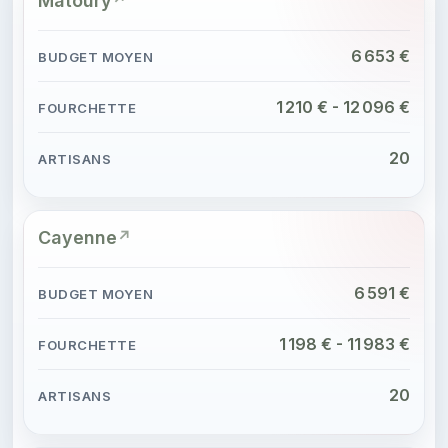
Matoury
6 653 €
1 210 € - 12 096 €
20
Cayenne
6 591 €
1 198 € - 11 983 €
20