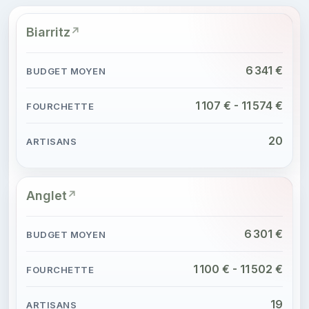
Biarritz
6 341 €
1 107 € - 11 574 €
20
Anglet
6 301 €
1 100 € - 11 502 €
19