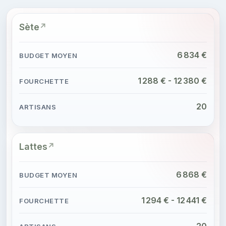
Sète
6 834 €
1 288 € - 12 380 €
20
Lattes
6 868 €
1 294 € - 12 441 €
20