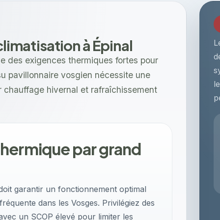
 climatisation à Épinal
L
d
se des exigences thermiques fortes pour
s
issu pavillonnaire vosgien nécessite une
l
 chauffage hivernal et rafraîchissement
p
hermique par grand
doit garantir un fonctionnement optimal
fréquente dans les Vosges. Privilégiez des
avec un SCOP élevé pour limiter les