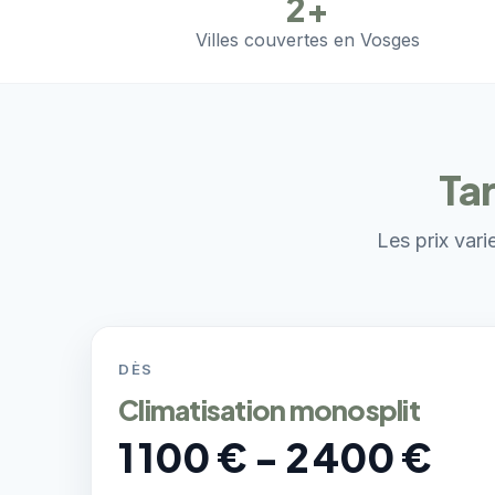
2+
Villes couvertes en Vosges
Tar
Les prix vari
DÈS
Climatisation monosplit
1 100 € - 2 400 €