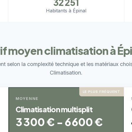
32 251
Habitants à Épinal
if moyen climatisation à Ép
ent selon la complexité technique et les matériaux choi
Climatisation.
LE PLUS FRÉQUENT
MOYENNE
Climatisation multisplit
3 300 € - 6 600 €