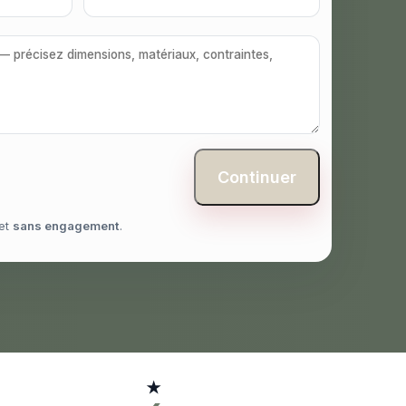
Continuer
et
sans engagement
.
★