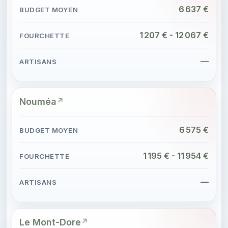
6 637 €
1 207 € - 12 067 €
—
Nouméa
6 575 €
1 195 € - 11 954 €
—
Le Mont-Dore