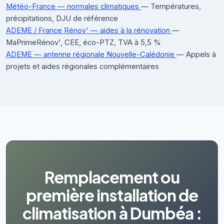
Météo-France — normales climatiques
— Températures,
précipitations, DJU de référence
ADEME / France Rénov' — aides à la rénovation
—
MaPrimeRénov', CEE, éco-PTZ, TVA à 5,5 %
ADEME — antenne régionale Nouvelle-Calédonie
— Appels à
projets et aides régionales complémentaires
Remplacement ou
première installation de
climatisation à Dumbéa :