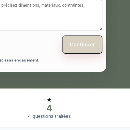
Continuer
et
sans engagement
.
★
4
4 questions traitées