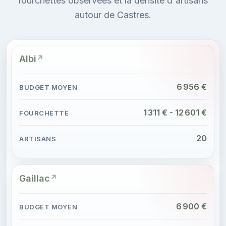
fourchettes observées et la densité d'artisans
autour de Castres.
Albi
6 956 €
1 311 € - 12 601 €
20
Gaillac
6 900 €