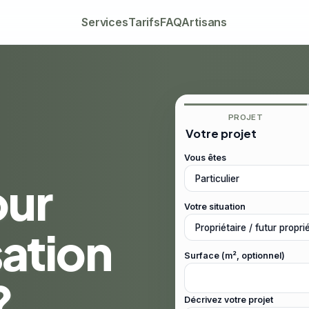
Services
Tarifs
FAQ
Artisans
PROJET
Votre projet
Vous êtes
our
Votre situation
sation
Surface (m², optionnel)
?
Décrivez votre projet