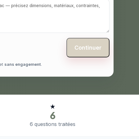
Continuer
et
sans engagement
.
★
6
6 questions traitées