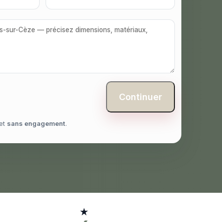
Continuer
et
sans engagement
.
★