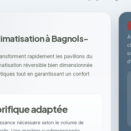
climatisation à Bagnols-
À
c
s
ansforment rapidement les pavillons du
d
imatisation réversible bien dimensionnée
tiques tout en garantissant un confort
orifique adaptée
issance nécessaire selon le volume de
ctuelle. Une machine surdimensionnée