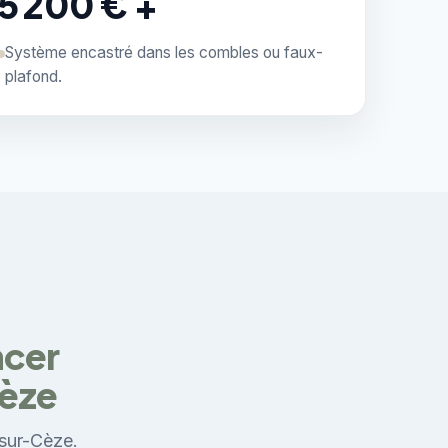
5 200 € +
Système encastré dans les combles ou faux-
plafond.
ncer
Cèze
-sur-Cèze.