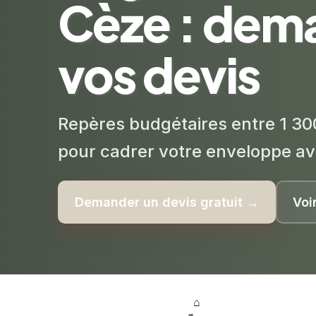
Cèze : dem
vos devis
Repères budgétaires entre 1 30
pour cadrer votre enveloppe av
Demander un devis gratuit →
Voi
⌂